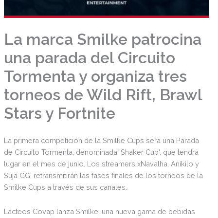
La marca Smilke patrocina
una parada del Circuito
Tormenta y organiza tres
torneos de Wild Rift, Brawl
Stars y Fortnite
La primera competición de la Smilke Cups será una Parada
de Circuito Tormenta, denominada 'Shaker Cup', que tendrá
lugar en el mes de junio. Los streamers xNavalha, Anikilo y
Suja GG, retransmitirán las fases finales de los torneos de la
Smilke Cups a través de sus canales.
Lácteos Covap lanza Smilke, una nueva gama de bebidas