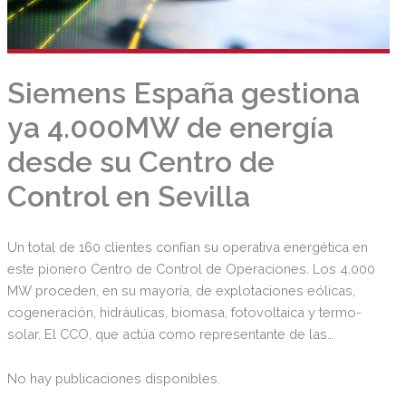
Siemens España gestiona
ya 4.000MW de energía
desde su Centro de
Control en Sevilla
Un total de 160 clientes confían su operativa energética en
este pionero Centro de Control de Operaciones. Los 4.000
MW proceden, en su mayoría, de explotaciones eólicas,
cogeneración, hidráulicas, biomasa, fotovoltaica y termo-
solar. El CCO, que actúa como representante de las
empresas ante REE, ofrece soluciones de Despacho
Delegado y Telemedida en tiempo real para cubrir todas las
No hay publicaciones disponibles.
necesidades de control de las empresas eléctricas.