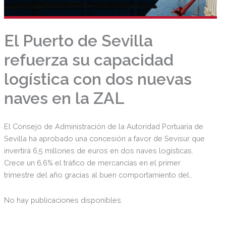
El Puerto de Sevilla
refuerza su capacidad
logística con dos nuevas
naves en la ZAL
El Consejo de Administración de la Autoridad Portuaria de
Sevilla ha aprobado una concesión a favor de Sevisur que
invertirá 6,5 millones de euros en dos naves logísticas.
Crece un 6,6% el tráfico de mercancías en el primer
trimestre del año gracias al buen comportamiento del
fertilizante, el cereal y la chatarra de hierro.
No hay publicaciones disponibles.