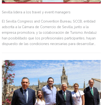
Sevilla lidera a los travel y event managers
El Sevilla Congress and Convention Bureau, SCCB, entidad
adscrita a la Cámara de Comercio de Sevilla, junto a la
empresa promotora, y la colaboración de Turismo Andaluz
han posibilitado que los profesionales participantes, hayan
dispuesto de las condiciones necesarias para desarrollar
encuentros profesionales con proveedores de Andalucía,
principalmente de Sevilla y provincia, especializados en
este segmento de negocio turístico que se sitúa en un nivel
medio alto de poder adquisitivo, entre los consumidores
turísticos generales.