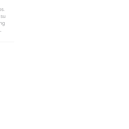
os.
 su
ing