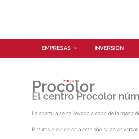
Ir
al
contenido
EMPRESAS
INVERSIÓN
Procolor
Etiqueta
El centro Procolor núm
La apertura se ha llevado a cabo de la mano de 
Pinturas Alejo celebra este año su 20 aniversar