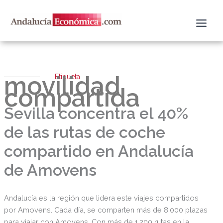
Ir
al
contenido
movilidad
Etiqueta
compartida
Sevilla concentra el 40%
de las rutas de coche
compartido en Andalucía
de Amovens
Andalucía es la región que lidera este viajes compartidos
por Amovens. Cada día, se comparten más de 8.000 plazas
para viajar con Amovens. Con más de 1.200 rutas en la