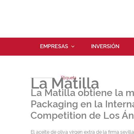
Ir
al
contenido
EMPRESAS
INVERSIÓN
La Matilla
Etiqueta
La Matilla obtiene la m
Packaging en la Interna
Competition de Los Á
El aceite de oliva virgen extra de la firma sevil