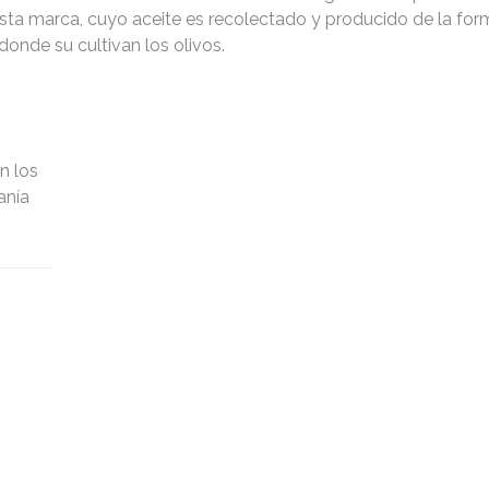
esta marca, cuyo aceite es recolectado y producido de la for
onde su cultivan los olivos.
n los
anía