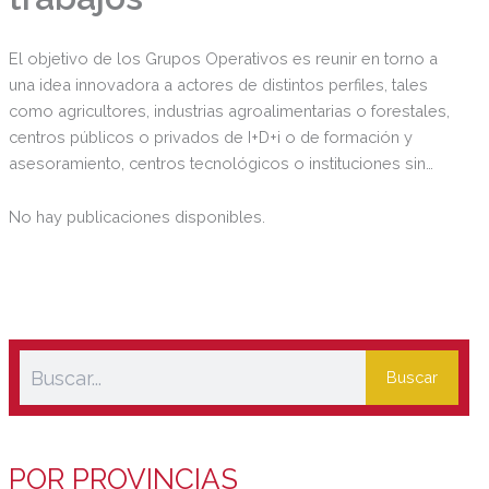
El objetivo de los Grupos Operativos es reunir en torno a
una idea innovadora a actores de distintos perfiles, tales
como agricultores, industrias agroalimentarias o forestales,
centros públicos o privados de I+D+i o de formación y
asesoramiento, centros tecnológicos o instituciones sin
fines de lucro, entre otros, para conseguir su aplicación al
objeto de resolver un problema o aprovechar una
No hay publicaciones disponibles.
oportunidad, con el enfoque de acción conjunta y
multisectorial.
Buscar
POR PROVINCIAS