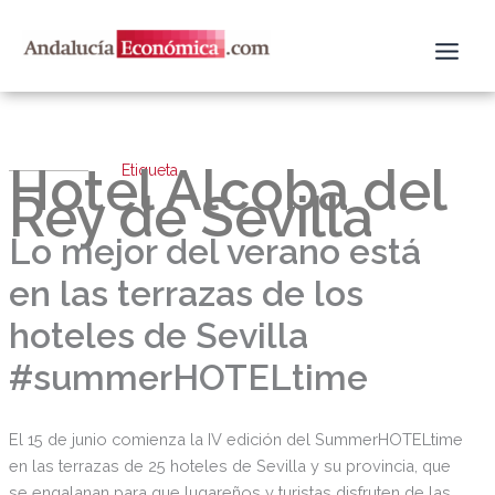
Ir
al
contenido
Hotel Alcoba del
Etiqueta
Rey de Sevilla
Lo mejor del verano está
en las terrazas de los
hoteles de Sevilla
#summerHOTELtime
El 15 de junio comienza la IV edición del SummerHOTELtime
en las terrazas de 25 hoteles de Sevilla y su provincia, que
se engalanan para que lugareños y turistas disfruten de las