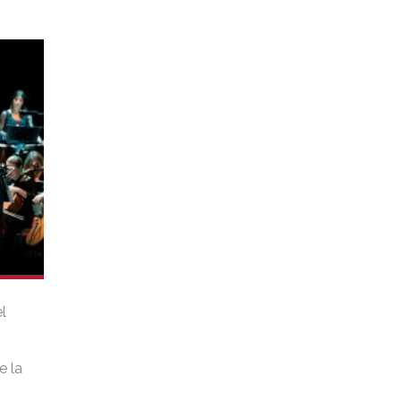
l
e la