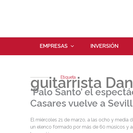
Ir
al
contenido
EMPRESAS
INVERSIÓN
guitarrista Da
Etiqueta
‘Palo Santo’ el espectá
Casares vuelve a Sevil
El miércoles 21 de marzo, a las ocho y media de
un elenco formado por más de 60 músicos y art