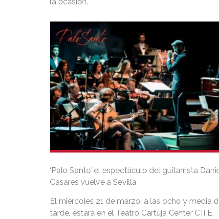
la ocasión.
‘Palo Santo’ el espectáculo del guitarrista Danie
Casares vuelve a Sevilla
El miércoles 21 de marzo, a las ocho y media d
tarde, estará en el Teatro Cartuja Center CITE.