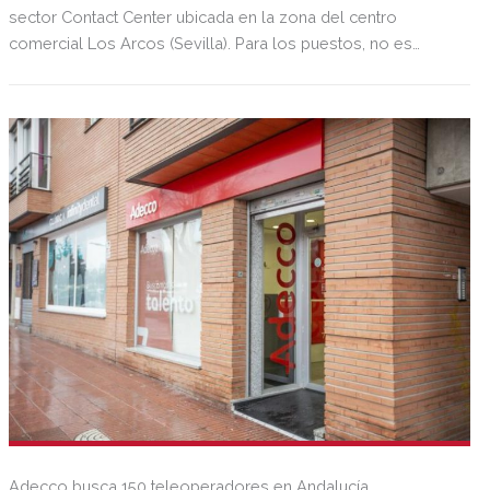
sector Contact Center ubicada en la zona del centro
comercial Los Arcos (Sevilla). Para los puestos, no es
necesario tener experiencia previa, ya que los
seleccionados/as recibirán una formación de 6 días de
duración en la que aprenderán todo lo imprescindible. Se
requiere buenas dotes comunicativas, tener orientación al
cliente y gran motivación a trabajar por objetivos, así como
pasión por las ventas.
Adecco busca 150 teleoperadores en Andalucía