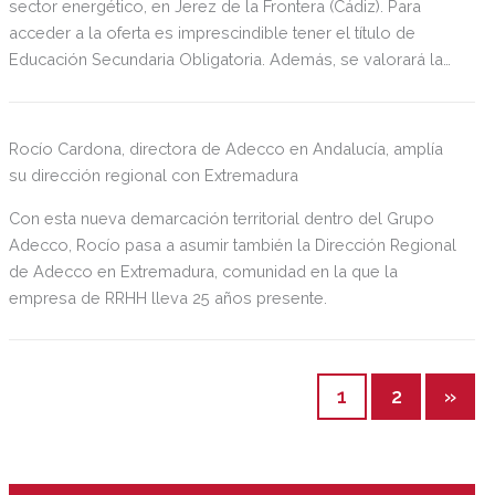
sector energético, en Jerez de la Frontera (Cádiz). Para
acceder a la oferta es imprescindible tener el título de
Educación Secundaria Obligatoria. Además, se valorará la
experiencia previa en ventas y atención al cliente. Los
interesados pueden inscribirse en la oferta a través de la
página web de Adecco.
Rocío Cardona, directora de Adecco en Andalucía, amplía
su dirección regional con Extremadura
Con esta nueva demarcación territorial dentro del Grupo
Adecco, Rocío pasa a asumir también la Dirección Regional
de Adecco en Extremadura, comunidad en la que la
empresa de RRHH lleva 25 años presente.
1
2
»