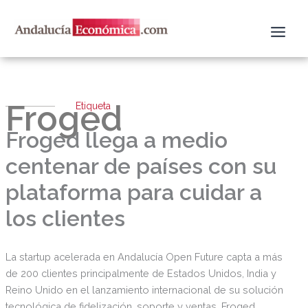
Ir
al
contenido
Froged
Etiqueta
Froged llega a medio
centenar de países con su
plataforma para cuidar a
los clientes
La startup acelerada en Andalucía Open Future capta a más
de 200 clientes principalmente de Estados Unidos, India y
Reino Unido en el lanzamiento internacional de su solución
tecnológica de fidelización, soporte y ventas. Froged