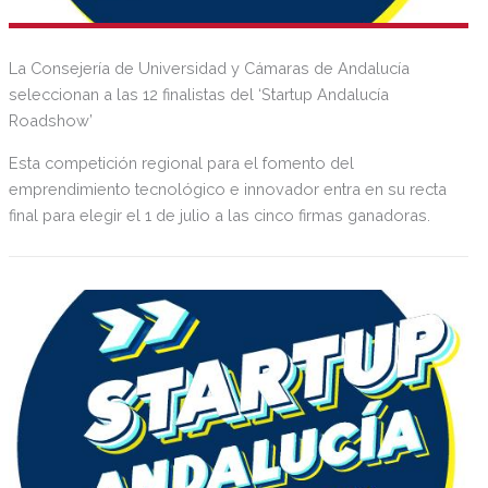
La Consejería de Universidad y Cámaras de Andalucía
seleccionan a las 12 finalistas del ‘Startup Andalucía
Roadshow’
Esta competición regional para el fomento del
emprendimiento tecnológico e innovador entra en su recta
final para elegir el 1 de julio a las cinco firmas ganadoras.