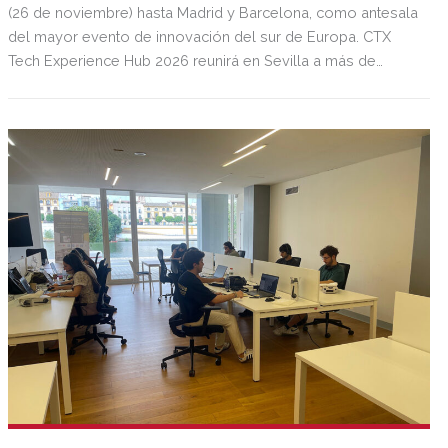
(26 de noviembre) hasta Madrid y Barcelona, como antesala
del mayor evento de innovación del sur de Europa. CTX
Tech Experience Hub 2026 reunirá en Sevilla a más de
15.000 asistentes, 1.000 startups, 250 empresas
tecnológicas y 100 inversores internacionales del 19 al 21
de marzo en Sevilla TechPark.