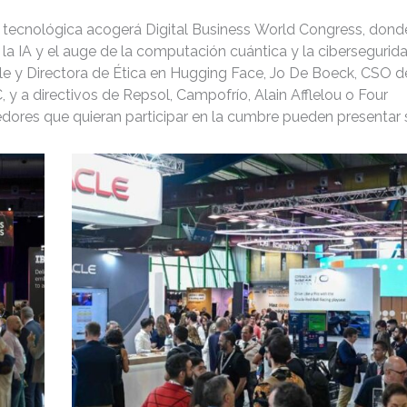
n tecnológica acogerá Digital Business World Congress, dond
la IA y el auge de la computación cuántica y la cibersegurida
le y Directora de Ética en Hugging Face, Jo De Boeck, CSO d
 y a directivos de Repsol, Campofrío, Alain Afflelou o Four
dores que quieran participar en la cumbre pueden presentar 