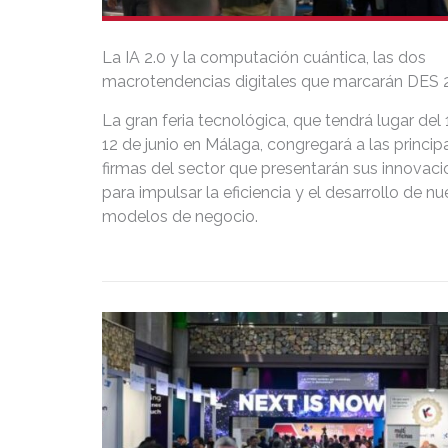
La IA 2.0 y la computación cuántica, las dos
macrotendencias digitales que marcarán DES 
La gran feria tecnológica, que tendrá lugar del 
12 de junio en Málaga, congregará a las princip
firmas del sector que presentarán sus innovac
para impulsar la eficiencia y el desarrollo de n
modelos de negocio.