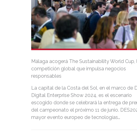
Málaga acogerá The Sustainability World Cup, 
competición global que impulsa negocios
responsables
La capital de la Costa del Sol, en el marco de 
Digital Enterprise Show 2024, es el escenario
escogido donde se celebrará la entrega de pr
del campeonato el próximo 11 de junio. DES202
mayor evento europeo de tecnologías
exponenciales, tratará cómo las soluciones dig
contribuyen a rentabilizar los criterios ESG y