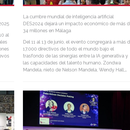
La cumbre mundial de inteligencia artificial
2025
DES2024 dejará un impacto económico de más d
34 millones en Málaga
10 al
ales
Del 11 al 13 de junio, el evento congregará a más 
iones
17.000 directivos de todo el mundo bajo el
uevos
trasfondo de las sinergias entre la IA generativa y
las capacidades del talento humano. Zondwa
Mandela, nieto de Nelson Mandela, Wendy Hall,
pionera en la ciencia de la web, Mark Minevich,
asesor de la ONU, o Sara García Alonso, la primer
astronauta española, examinarán los desafíos
éticos de las tecnologías exponenciales.