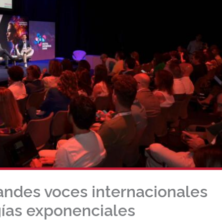
ndes voces internacionales
gías exponenciales