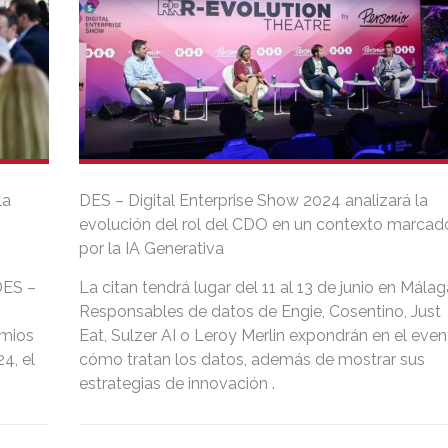
la
DES – Digital Enterprise Show 2024 analizará la
evolución del rol del CDO en un contexto marcad
por la IA Generativa
DES –
La citan tendrá lugar del 11 al 13 de junio en Málag
Responsables de datos de Engie, Cosentino, Just
emios
Eat, Sulzer AI o Leroy Merlin expondrán en el even
4, el
cómo tratan los datos, además de mostrar sus
estrategias de innovación .
itales