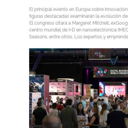
El principal evento en Europa sobre innovació
figuras destacadas examinarán la evolución de 
El congreso citará a Margaret Mitchell, exGoog
centro mundial de I+D en nanoelectrónica IMEC,
Seasons, entre otros. Los expertos y emprende
candidatura hasta el 20 de abril.