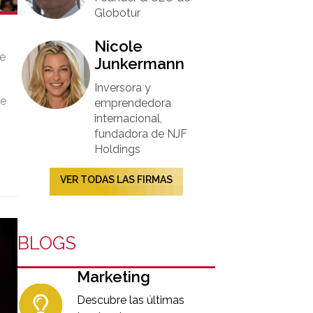
Globotur​
Nicole
e
Junkermann​
Inversora y
de
emprendedora
internacional,
fundadora de NJF
Holdings
VER TODAS LAS FIRMAS
a
BLOGS
Marketing
Descubre las últimas