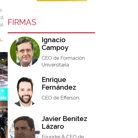
e
d.
FIRMAS
el
Ignacio
su
Campoy​
CEO de Formación
Universitaria​
Enrique
Fernández
CEO de Efferson.
Javier Benítez
Lázaro
Founder & CEO de