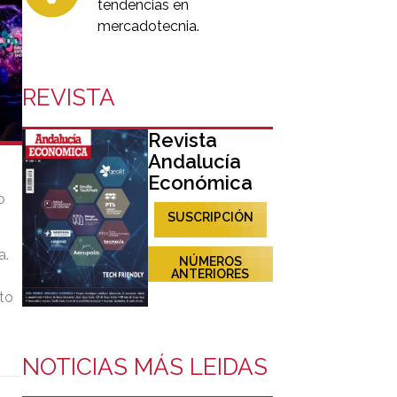
tendencias en
mercadotecnia.
REVISTA
Revista
Andalucía
Económica
o
SUSCRIPCIÓN
a.
NÚMEROS
ANTERIORES
to
NOTICIAS MÁS LEIDAS