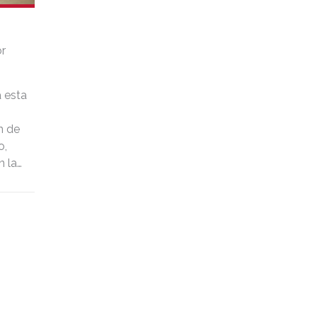
r
a esta
n de
o,
n la
al.