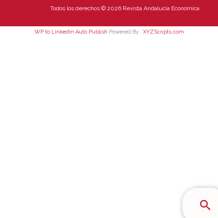
Todos los derechos © 2026 Revista Andalucía Económica
WP to LinkedIn Auto Publish
Powered By :
XYZScripts.com
Bus