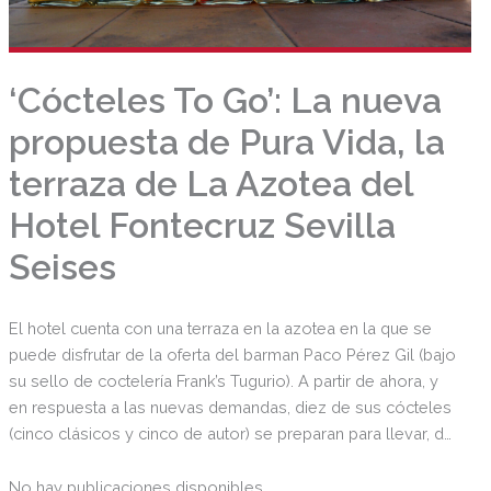
‘Cócteles To Go’: La nueva
propuesta de Pura Vida, la
terraza de La Azotea del
Hotel Fontecruz Sevilla
Seises
El hotel cuenta con una terraza en la azotea en la que se
puede disfrutar de la oferta del barman Paco Pérez Gil (bajo
su sello de coctelería Frank’s Tugurio). A partir de ahora, y
en respuesta a las nuevas demandas, diez de sus cócteles
(cinco clásicos y cinco de autor) se preparan para llevar, de
forma que puedan disfrutarse en casa como recién
servidos. Los cócteles (8 €) se presentan en unas cuidadas
No hay publicaciones disponibles.