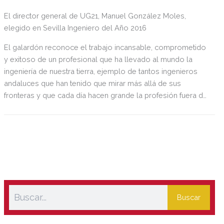
junto con las distinciones a los colegiados que cumplen 25
y 50 años de colegiación, en el restaurante La Raza Puerto.
El director general de UG21, Manuel González Moles,
elegido en Sevilla Ingeniero del Año 2016
El galardón reconoce el trabajo incansable, comprometido
y exitoso de un profesional que ha llevado al mundo la
ingeniería de nuestra tierra, ejemplo de tantos ingenieros
andaluces que han tenido que mirar más allá de sus
fronteras y que cada día hacen grande la profesión fuera de
España.
Buscar