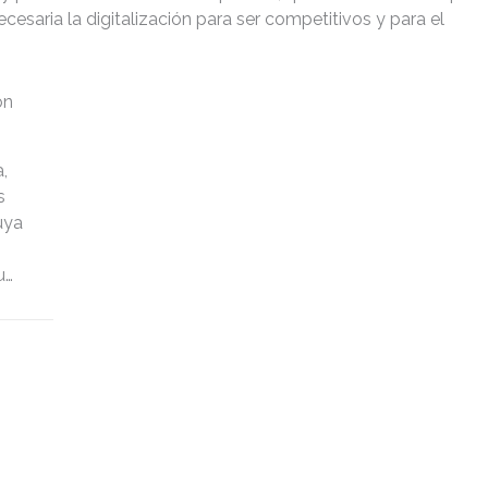
saria la digitalización para ser competitivos y para el
on
,
s
uya
u
es
ías
.