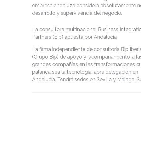
empresa andaluza considera absolutamente nece
desarrollo y supervivencia del negocio.
La consultora multinacional Business Integrati
Partners (Bip) apuesta por Andalucía
La firma independiente de consultoría Bip Iberia
(Grupo Bip) de apoyo y ‘acompañamiento’ a la
grandes compañías en las transformaciones c
palanca sea la tecnología, abre delegación en
Andalucía. Tendrá sedes en Sevilla y Málaga. S
apertura responde a la decidida apuesta de la
consultora en acompañar a las administracion
públicas andaluzas y a las principales compañ
de la región en sus procesos de transformación