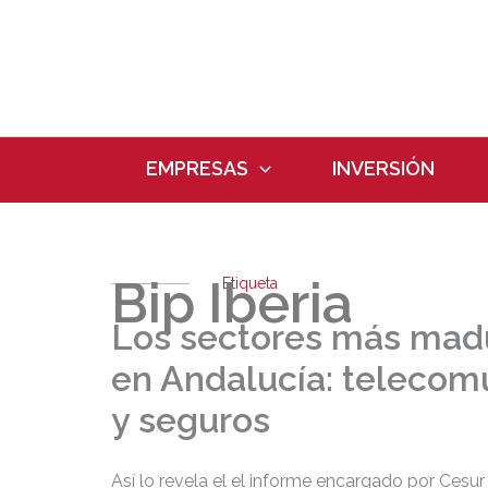
Ir
al
contenido
EMPRESAS
INVERSIÓN
Bip Iberia
Etiqueta
Los sectores más madu
en Andalucía: telecom
y seguros
Así lo revela el el informe encargado por Cesur 