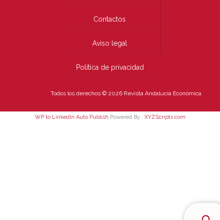
Contactos
Aviso legal
Política de privacidad
Todos los derechos © 2026 Revista Andalucía Económica
WP to LinkedIn Auto Publish
Powered By :
XYZScripts.com
Bus