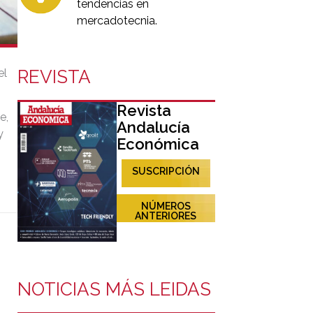
tendencias en
mercadotecnia.
el
REVISTA
Revista
e,
Andalucía
y
Económica
SUSCRIPCIÓN
NÚMEROS
ANTERIORES
NOTICIAS MÁS LEIDAS