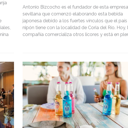
anja
Antonio Bizcocho es el fundador de esta empres
sevillana que comenzó elaborando esta bebida
e
japonesa debido a los fuertes vínculos que el país
iales,
nipón tiene con la localidad de Coria del Río. Hoy, 
mina
compañía comercializa otros licores y está en ple
proceso de expansión nacional e internacional.