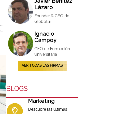
Javier Benítez
a
Lázaro
Founder & CEO de
Globotur​
la
no
Ignacio
Campoy​
CEO de Formación
Universitaria​
VER TODAS LAS FIRMAS
BLOGS
Marketing
Descubre las últimas