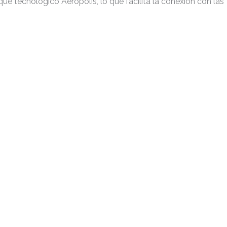
que tecnológico Aerópolis, lo que facilita la conexión con las