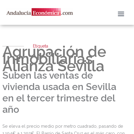
Ir
al
contenido
Agrupación de
Etiqueta
Inmobiliarias
Alianza Sevilla
Suben las ventas de
vivienda usada en Sevilla
en el tercer trimestre del
año
Se eleva el precio medio por metro cuadrado, pasando de
1.194€ a 1.392€. El Barrio de Santa Cruz es el más caro, con