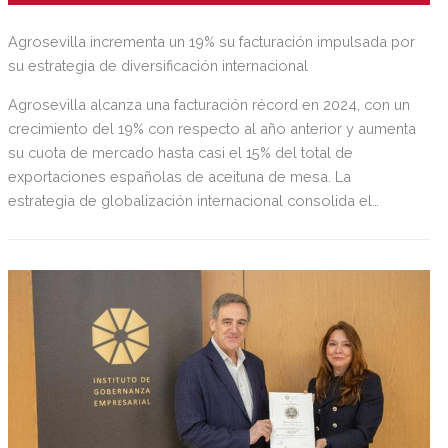
Agrosevilla incrementa un 19% su facturación impulsada por
su estrategia de diversificación internacional
Agrosevilla alcanza una facturación récord en 2024, con un
crecimiento del 19% con respecto al año anterior y aumenta
su cuota de mercado hasta casi el 15% del total de
exportaciones españolas de aceituna de mesa. La
estrategia de globalización internacional consolida el
crecimiento en mercados estratégicos, con Norteamérica
representando el 22% de las ventas globales,
complementado por el destacable incremento del 63% en
España y Portugal y los sólidos avances en Asia-Oceanía y
Medio Oriente.