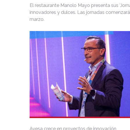
El restaurante Manolo Mayo presenta sus 'Jornad
innovadores y dulces. Las jornadas comenzarán
marzo.
Ayesa crece en proyectos de innovación