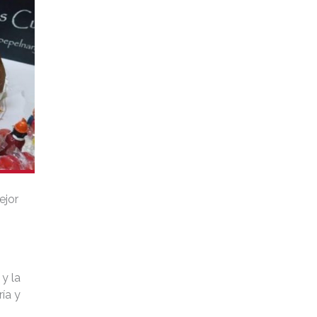
ejor
y la
ía y