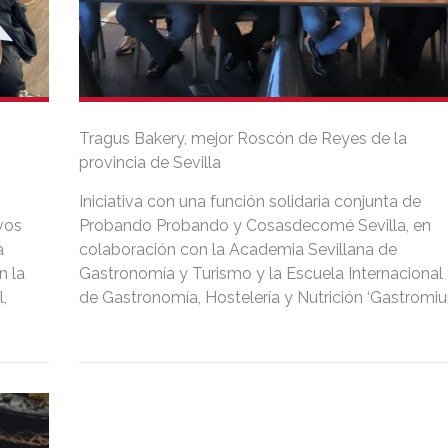
Tragus Bakery, mejor Roscón de Reyes de la
provincia de Sevilla
Iniciativa con una función solidaria conjunta de
vos
Probando Probando y Cosasdecomé Sevilla, en
a
colaboración con la Academia Sevillana de
n la
Gastronomía y Turismo y la Escuela Internacional
,
de Gastronomía, Hostelería y Nutrición ‘Gastromiun
lla,
n
ste