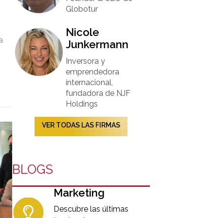
Globotur​
Nicole
a
Junkermann​
Inversora y
emprendedora
internacional,
fundadora de NJF
Holdings
VER TODAS LAS FIRMAS
BLOGS
Marketing
Descubre las últimas