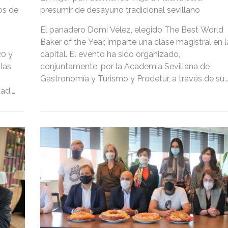
os de
presumir de desayuno tradicional sevillano
El panadero Domi Vélez, elegido The Best World
Baker of the Year, imparte una clase magistral en l
20 y
capital. El evento ha sido organizado,
las
conjuntamente, por la Academia Sevillana de
Gastronomía y Turismo y Prodetur, a través de su
dad,
marca promocional Sabores de la Provincia de
as en
Sevilla.
n