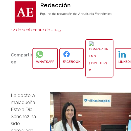
Redacción
Equipo de redacción de Andalucía Económica.
12 de septiembre de 2025
Compartir
en:
WHATSAPP
FACEBOOK
LINKED
X
La doctora
malagueña
Estela Día
Sánchez ha
sido
nombrada