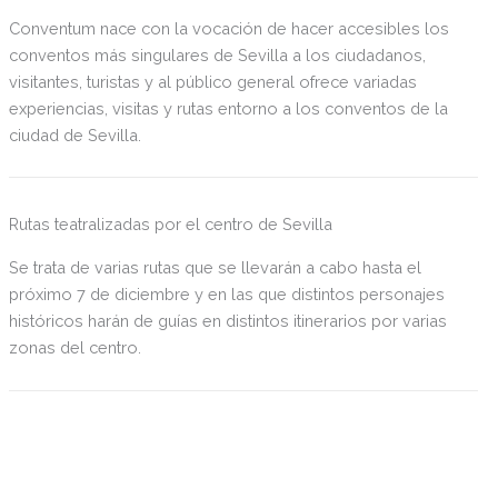
bartender Colo Linari serán: Casa Ozama, Casa Anibal,
Conventum nace con la vocación de hacer accesibles los
Maquiavelo, Abades Triana y Casa Berrinche. Cada local
conventos más singulares de Sevilla a los ciudadanos,
elaborará un plato maridado con Brugal 1888, un líquido
visitantes, turistas y al público general ofrece variadas
caracterizado por un doble envejecimiento en barricas de
experiencias, visitas y rutas entorno a los conventos de la
Bourbon y Jerez, y una versión del clásico cóctel
ciudad de Sevilla.
elaborado con este ron: Dark ‘n’ Stormy. En esta nueva
edición, la ruta presenta una novedad. Los hosteleros de
cada región, en este caso Sevilla, realizarán sus propuestas
de plato + cóctel y participarán en un concurso nacional que
Rutas teatralizadas por el centro de Sevilla
tendrá un ganador escogido por el chef Dani García.
Se trata de varias rutas que se llevarán a cabo hasta el
próximo 7 de diciembre y en las que distintos personajes
históricos harán de guías en distintos itinerarios por varias
zonas del centro.