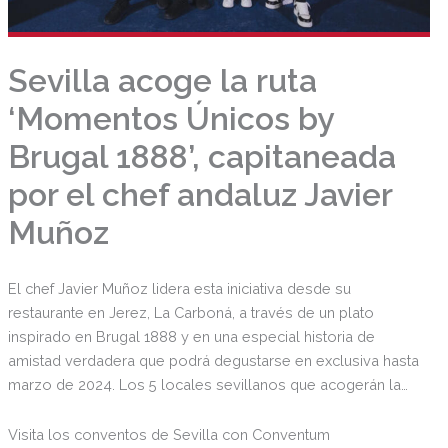
Sevilla acoge la ruta
‘Momentos Únicos by
Brugal 1888’, capitaneada
por el chef andaluz Javier
Muñoz
El chef Javier Muñoz lidera esta iniciativa desde su
restaurante en Jerez, La Carboná, a través de un plato
inspirado en Brugal 1888 y en una especial historia de
amistad verdadera que podrá degustarse en exclusiva hasta
marzo de 2024. Los 5 locales sevillanos que acogerán la
ruta ‘Momentos Únicos by Brugal 1888’ tras haber asistido a
una master class impartida por el chef Javier Muñoz y el
Visita los conventos de Sevilla con Conventum