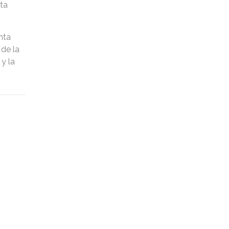
ta
nta
de la
y la