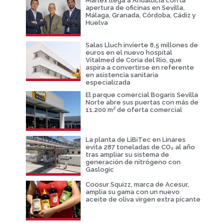
Marlex llega a Andalucía con la
apertura de oficinas en Sevilla,
Málaga, Granada, Córdoba, Cádiz y
Huelva
Salas Lluch invierte 8,5 millones de
euros en el nuevo hospital
Vitalmed de Coria del Río, que
aspira a convertirse en referente
en asistencia sanitaria
especializada
El parque comercial Bogaris Sevilla
Norte abre sus puertas con más de
11.200 m² de oferta comercial
La planta de LiBiTec en Linares
evita 287 toneladas de CO₂ al año
tras ampliar su sistema de
generación de nitrógeno con
Gaslogic
Coosur Squizz, marca de Acesur,
amplia su gama con un nuevo
aceite de oliva virgen extra picante