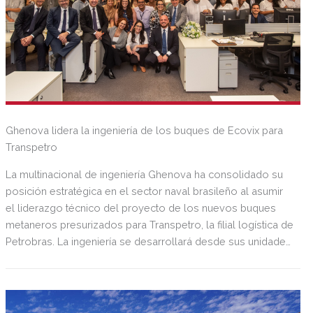
Ghenova lidera la ingeniería de los buques de Ecovix para
Transpetro
La multinacional de ingeniería Ghenova ha consolidado su
posición estratégica en el sector naval brasileño al asumir
el liderazgo técnico del proyecto de los nuevos buques
metaneros presurizados para Transpetro, la filial logística de
Petrobras. La ingeniería se desarrollará desde sus unidades
en Brasil para cumplir con el contrato del Lote B, adjudicado
al Astillero Rio Grande (Ecovix) en el marco del programa
de renovación de la flota de la compañía.