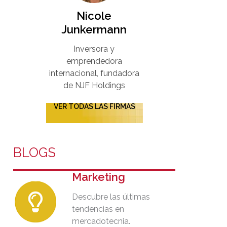
Nicole
Junkermann​
Inversora y
emprendedora
internacional, fundadora
de NJF Holdings
VER TODAS LAS FIRMAS
BLOGS
Marketing
Descubre las últimas
tendencias en
mercadotecnia.