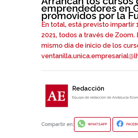
Arrancan los cursos 
emprendedores en G
promovidos por la F
En total, está previsto imparti
2021, todos a través de Zoom. 
mismo día de inicio de los curs
ventanilla.unica.empresarial@l
Redacción
Equipo de redacción de Andalucía Econ
Compartir en:
WHATSAPP
FACEB