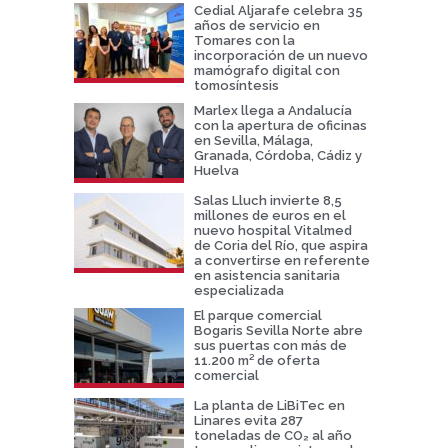
Cedial Aljarafe celebra 35
años de servicio en
Tomares con la
incorporación de un nuevo
mamógrafo digital con
tomosíntesis
Marlex llega a Andalucía
con la apertura de oficinas
en Sevilla, Málaga,
Granada, Córdoba, Cádiz y
Huelva
Salas Lluch invierte 8,5
millones de euros en el
nuevo hospital Vitalmed
de Coria del Río, que aspira
a convertirse en referente
en asistencia sanitaria
especializada
El parque comercial
Bogaris Sevilla Norte abre
sus puertas con más de
11.200 m² de oferta
comercial
La planta de LiBiTec en
Linares evita 287
toneladas de CO₂ al año