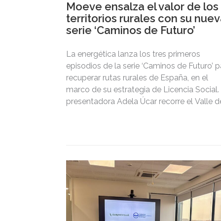
Moeve ensalza el valor de los
territorios rurales con su nue
serie ‘Caminos de Futuro’
La energética lanza los tres primeros
episodios de la serie ‘Caminos de Futuro’ p
recuperar rutas rurales de España, en el
marco de su estrategia de Licencia Social.
presentadora Adela Úcar recorre el Valle d
Arán (Lleida), Calamocha (Teruel) y el Par
Natural de Sierra de Aracena (Huelva)
entrevistando a sus vecinos para dar a
conocer el patrimonio cultural, económico
social de estos territorios.