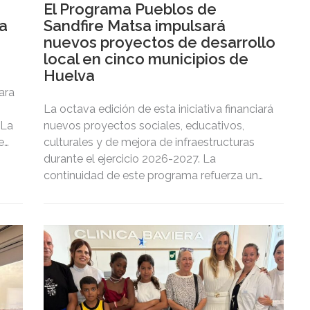
El Programa Pueblos de
va
Sandfire Matsa impulsará
nuevos proyectos de desarrollo
local en cinco municipios de
Huelva
ara
La octava edición de esta iniciativa financiará
 La
nuevos proyectos sociales, educativos,
e
culturales y de mejora de infraestructuras
que
durante el ejercicio 2026-2027. La
continuidad de este programa refuerza un
modelo de colaboración consolidado entre
 y
Sandfire Matsa y las comunidades de su
entorno.