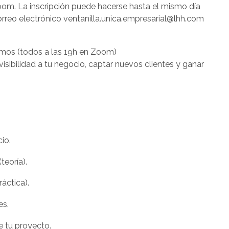
oom. La inscripción puede hacerse hasta el mismo día
correo electrónico ventanilla.unica.empresarial@lhh.com
mos (todos a las 19h en Zoom)
visibilidad a tu negocio, captar nuevos clientes y ganar
io.
teoría).
áctica).
es.
e tu proyecto.