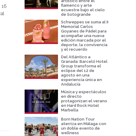
artístico entre el
flamenco y arte
 16
ecuestre bajo el cielo
al
de Sotogrande
Schweppes se suma al II
Memorial Carlos
Goyanes de Pádel para
acompañar una nueva
edición marcada por el
deporte, la convivencia
y el recuerdo
Del Atlántico a
Granada: Barceló Hotel
Group transforma el
eclipse del 12 de
agosto en una
experiencia única en
Andalucía
Música y espectáculos
en directo
protagonizan el verano
en Hard Rock Hotel
Marbella
Born Nation Tour
aterriza en Málaga con
un doble evento de
wellness