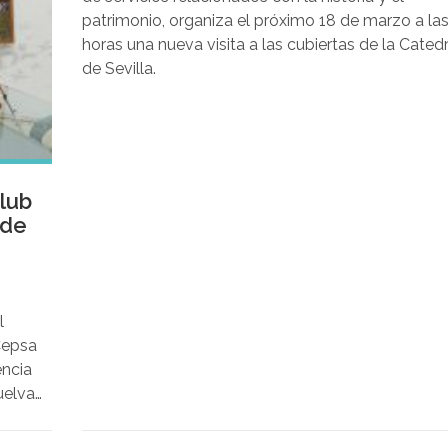
patrimonio, organiza el próximo 18 de marzo a las
horas una nueva visita a las cubiertas de la Catedr
de Sevilla.
lub
 de
l
Cepsa
encia
elva,
la
e