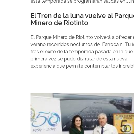
esta temporada se programarán salidas en Jun
las opciones en relación a 2018.
El Tren de la luna vuelve al Parqu
Minero de Riotinto
El Parque Minero de Riotinto volverá a ofrecer 
verano recorridos nocturnos del Ferrocarril Turí
tras el éxito de la temporada pasada en la que
primera vez se pudo disfrutar de esta nueva
experiencia que permite contemplar los increíb
paisajes de la Cuenca Minera de un modo
completamente diferente. El verano pasado el
de la Luna agotó sus plazas en todas las salida
sumando más de 1.300 viajeros. En esta temp
se programarán salidas en Junio, además de Jul
Agosto y Septiembre, incrementándose así las
opciones en relación a 2018.