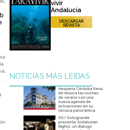
así
vivir
Andalucía
ub
e
DESCARGAR
REVISTA
psa
ia
va,
NOTICIAS MÁS LEIDAS
Hesperia Córdoba llena
el
a
de música las noches
de verano con una
nueva agenda de
actuaciones en su
terraza panorámica
SO/ Sotogrande
ión
presenta ‘Andalusian
Nights’, un dialogo