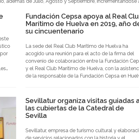
io, además de Julio, Agosto y Septiembre, incrementándose 
e
Fundación Cepsa apoya al Real Cl
Marítimo de Huelva en 2019, año d
su cincuentenario
este
stico
La sede del Real Club Marítimo de Huelva ha
 por
acogido una reunión para el acto de la firma del
convenio de colaboración entre la Fundación Ce
les
y el Real Club Marítimo de Huelva, con la asistenc
de la responsable de la Fundación Cepsa en Huel
 Tren
Teresa Millán Romero, y una representación de la
s,
actual Junta Directiva del Real Club Marítimo de
orada
Huelva, encabezada por su presidente José Migu
Sevillatur organiza visitas guiadas 
io,
Vázquez García, dando así continuidad al
las cubiertas de la Catedral de
mantenimiento y potenciación de la relación
Sevilla
conjunta que mantienen ambas entidades.
Sevillatur, empresa de turismo cultural y elaborac
de servicios relacionados con la historia y el