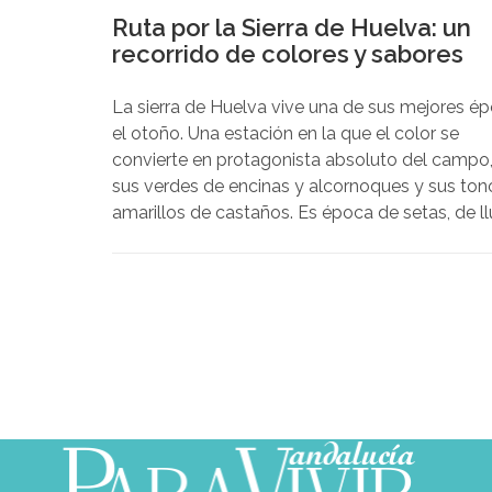
Huelva, encabezada por su presidente José Mi
Ruta por la Sierra de Huelva: un
Vázquez García, dando así continuidad al
recorrido de colores y sabores
mantenimiento y potenciación de la relación
conjunta que mantienen ambas entidades.
La sierra de Huelva vive una de sus mejores ép
el otoño. Una estación en la que el color se
convierte en protagonista absoluto del campo
sus verdes de encinas y alcornoques y sus ton
amarillos de castaños. Es época de setas, de ll
también de mañanas soleadas y de chimenea
encendidas en cortijos encalados, siempre con
buenos sabores del Parque Natural Sierra de
Aracena y Picos de Aroche, que giran en torno 
cerdo, sus carnes, jamones y embutidos, pero
también sus verduras, sus mermeladas e inclu
sus vinos –actividad de corto recorrido, pero g
proyección–.