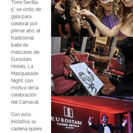
Torre Sevilla
5* se vistió de
gala para
celebrar, por
primer año, el
tradicional
baile de
máscaras de
Eurostars
Hotels, La
Masquerade
Night, con
motivo de la
celebración
del Carnaval.
Con esta
iniciativa, la
cadena quiere