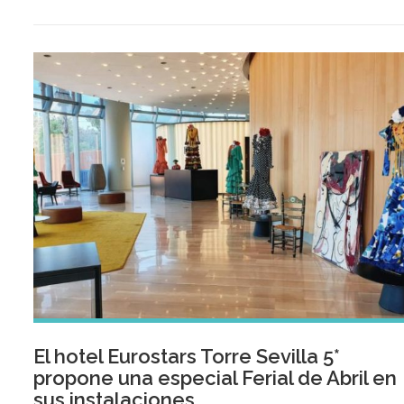
segmentación de la cadena. Actualmente, Eurostars Hotel
Company comercializa su porfolio bajo 6 marcas: Eurostars
Hotels, Exe Hotels, Ikonik Hotels, Crisol Hotels, Tandem Suit
& Aparments y la recién creada, Áurea Hotels. Los hoteles
que integran este nuevo sello comparten cuatro
características: ubicación privilegiada en edificios históricos
emblemáticos, un interiorismo singular, un importante víncul
con el destino y una propuesta de experiencias únicas y
personalizadas.
El hotel Eurostars Torre Sevilla 5*
propone una especial Ferial de Abril en
sus instalaciones