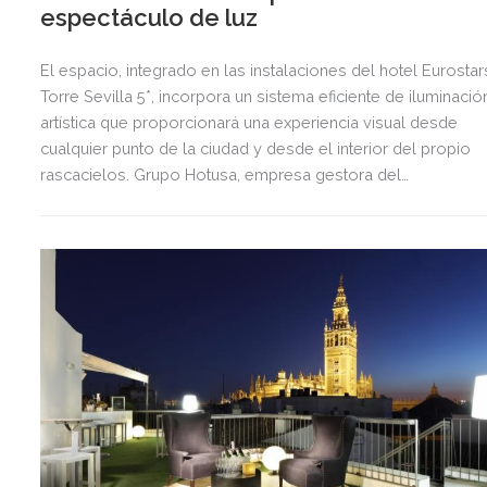
espectáculo de luz
El espacio, integrado en las instalaciones del hotel Eurostar
Torre Sevilla 5*, incorpora un sistema eficiente de iluminació
artística que proporcionará una experiencia visual desde
cualquier punto de la ciudad y desde el interior del propio
rascacielos. Grupo Hotusa, empresa gestora del
establecimiento y Puerto Triana, filial 100% de CaixaBank, ha
acometido un proyecto de ingeniería único para este roofto
icónico, parada obligatoria en la visita a Sevilla y enclave
único para la celebración de eventos. El encendido oficial d
este mirador panorámico con vistas 360º de la capital, será 
próximo 28 de febrero, coincidiendo con el Día de Andalucía