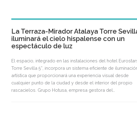
La Terraza-Mirador Atalaya Torre Sevill
iluminará el cielo hispalense con un
espectáculo de luz
El espacio, integrado en las instalaciones del hotel Eurostar
Torre Sevilla 5*, incorpora un sistema eficiente de iluminació
artística que proporcionará una experiencia visual desde
cualquier punto de la ciudad y desde el interior del propio
rascacielos. Grupo Hotusa, empresa gestora del
establecimiento y Puerto Triana, filial 100% de CaixaBank, ha
acometido un proyecto de ingeniería único para este roofto
icónico, parada obligatoria en la visita a Sevilla y enclave
único para la celebración de eventos. El encendido oficial d
este mirador panorámico con vistas 360º de la capital, será 
próximo 28 de febrero, coincidiendo con el Día de Andalucía