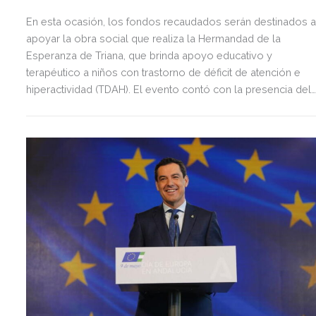
En esta ocasión, los fondos recaudados serán destinados 
apoyar la obra social que realiza la Hermandad de la
Esperanza de Triana, que brinda apoyo educativo y
terapéutico a niños con trastorno de déficit de atención e
hiperactividad (TDAH). El evento contó con la presencia del
diputado del Parlamento Europeo, Juan Ignacio Zoido,
exministro y diputado en el Parlamento de Andalucía, Javier
Arenas Bocanegra; del consejero de Turismo y Andalucía
Exterior, Arturo Bernal Bergua; y la delegada Territorial de
Turismo, Cultura y Deporte en Sevilla, Carmen Ortiz Laynez.
Por parte del Ayuntamiento de Sevilla asistieron Mª
Encarnación Sánchez Ortiz, coordinadora del Área de Barrio
de Atención Preferente y Derechos Sociales y Rosa Mª
Siverio Pérez, directora general de la misma área.