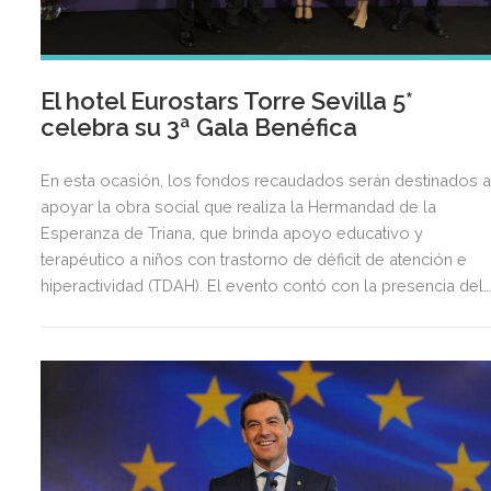
El hotel Eurostars Torre Sevilla 5*
celebra su 3ª Gala Benéfica
En esta ocasión, los fondos recaudados serán destinados 
apoyar la obra social que realiza la Hermandad de la
Esperanza de Triana, que brinda apoyo educativo y
terapéutico a niños con trastorno de déficit de atención e
hiperactividad (TDAH). El evento contó con la presencia del
diputado del Parlamento Europeo, Juan Ignacio Zoido,
exministro y diputado en el Parlamento de Andalucía, Javier
Arenas Bocanegra; del consejero de Turismo y Andalucía
Exterior, Arturo Bernal Bergua; y la delegada Territorial de
Turismo, Cultura y Deporte en Sevilla, Carmen Ortiz Laynez.
Por parte del Ayuntamiento de Sevilla asistieron Mª
Encarnación Sánchez Ortiz, coordinadora del Área de Barrio