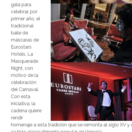
gala para
celebrar, por
primer año, el
tradicional
baile de
máscaras de
Eurostars
Hotels, La
Masquerade
Night, con
motivo de la
celebración
del Carnaval.
Con esta
iniciativa, la
cadena quiere
rendir
homenaje a esta tradición que se remonta al siglo XV y
se hizo especailmente popular en Venecia.