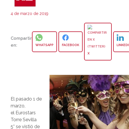
4 de marzo de 2019
Compartir
en:
WHATSAPP
FACEBOOK
LINKED
X
El pasado 1 de
marzo,
el Eurostars
Torre Sevilla
5* se vistió de