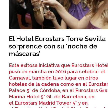
El Hotel Eurostars Torre Sevilla
sorprende con su ‘noche de
máscaras’
Esta exitosa iniciativa que Eurostars Hote
puso en marcha en 2016 para celebrar el
Carnaval, también tuvo lugar en otros
hoteles de la cadena como en el Eurosta
Palace 5* de Córdoba, en el Eurostars Gr
Marina Hotel 5* GL de Barcelona, en
el Eurostars Madrid Tower 5* y en