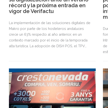
récord y la próxima entrada en
p
vigor de Verifactu
in
m
La implementación de las soluciones digitales de
Makro por parte de los hosteleros andaluces
Du
crece un 63% respecto al año anterior, en un
fo
contexto marcado por el inicio de la temporada
Int
alta turística. La adopción de DISH POS, el TPV
de
inteligente de Makro que integra Verifactu, se ha
es
multiplicado por tres, mostrando la preparación
de
del sector ante la normativa que entrará en vigor
int
en 2027.
me
éli
soc