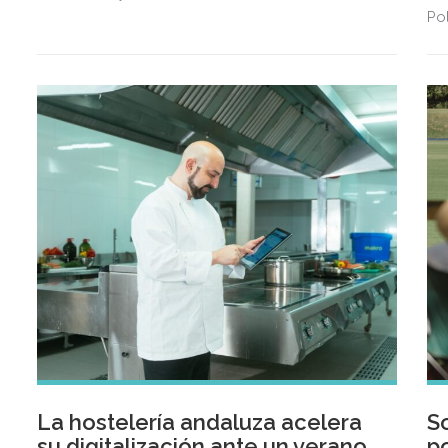
Pol
de
La hostelería andaluza acelera
S
su digitalización ante un verano
po