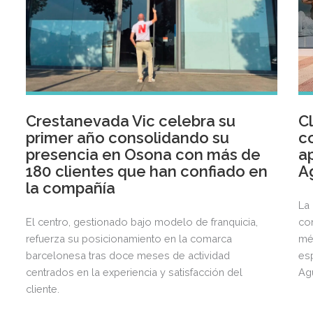
Crestanevada Vic celebra su
Cl
primer año consolidando su
c
presencia en Osona con más de
a
180 clientes que han confiado en
A
la compañía
La
El centro, gestionado bajo modelo de franquicia,
co
refuerza su posicionamiento en la comarca
mé
barcelonesa tras doce meses de actividad
esp
centrados en la experiencia y satisfacción del
Ag
cliente.
sig
al