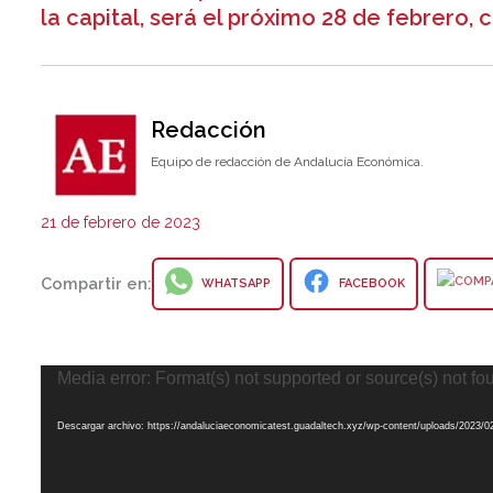
la capital, será el próximo 28 de febrero,
Redacción
Equipo de redacción de Andalucía Económica.
21 de febrero de 2023
Compartir en:
WHATSAPP
FACEBOOK
Reproductor
Media error: Format(s) not supported or source(s) not fo
de
Descargar archivo: https://andaluciaeconomicatest.guadaltech.xyz/wp-content/uploads/2023/02/
vídeo