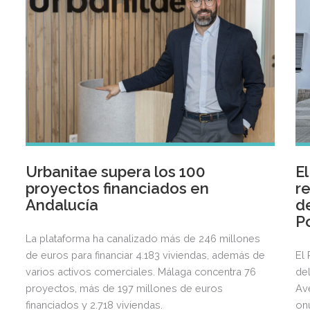
Urbanitae supera los 100
E
proyectos financiados en
re
Andalucía
de
P
La plataforma ha canalizado más de 246 millones
de euros para financiar 4.183 viviendas, además de
El 
varios activos comerciales. Málaga concentra 76
del
proyectos, más de 197 millones de euros
Av
financiados y 2.718 viviendas.
on