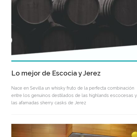
Lo mejor de Escocia y Jerez
Nace en Sevilla un whisky fruto de la perfecta combinación
entre los genuinos destilados de las highlands escocesas 
las afamadas sherry casks de Jerez