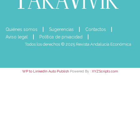
Quiénes somos
Sugerencias
Contactos
Aviso legal
Política de privacidad
Todos los derechos © 2025 Revista Andalucía Económica
WP to LinkedIn Auto Publish
Powered By :
XYZScripts.com