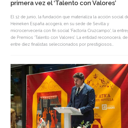
primera vez el ‘Talento con Valores’
El 12 de junio, la fundación que materializa la acción social d
Heineken España acogerá, en su sede de Sevilla y
microcervecería con fin social 'Factoría Cruzcampo', la entr
de Premios ‘Talento con Valores’. La entidad reconocerá, de
entre diez finalistas seleccionados por prestigiosos
profesionales Estrella Michelin, a tres exponentes de los
valores en hostelería entre todos los jóvenes formados po
el programa de becas 'Talento Cruzcampo' con experiencia
en Estrellas Michelin.