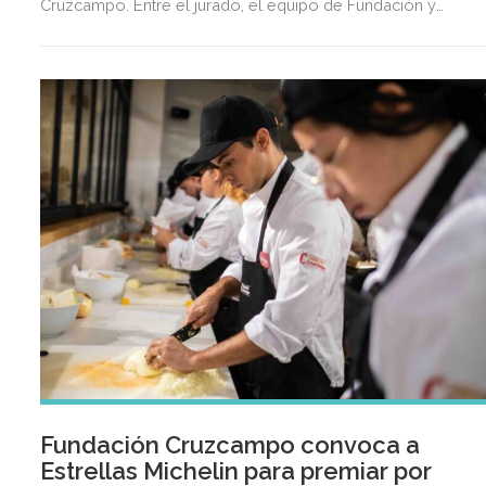
Cruzcampo. Entre el jurado, el equipo de Fundación y
reconocidos profesionales con Estrella Michelin con los qu
colabora la entidad, como Francis Paniego (El Portal de
Echaurren, Ezcaray), Julio Fernández (Abantal, Sevilla),
Christopher Manchado y Manuel de Bedoya (Nintai, Marbella)
Juanlu Fernández (Cañabota, Sevilla) y Juanjo Mesa León
(Radis, Jaén).
Fundación Cruzcampo convoca a
Estrellas Michelin para premiar por