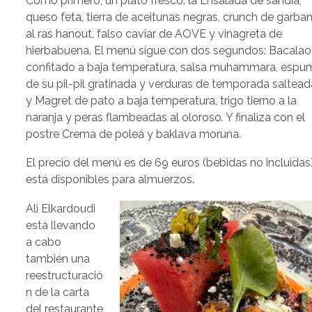
Como primero, un plato fresco: la Ensalada de sandía,
queso feta, tierra de aceitunas negras, crunch de garba
al ras hanout, falso caviar de AOVE y vinagreta de
hierbabuena. El menú sigue con dos segundos: Bacalao
confitado a baja temperatura, salsa muhammara, espu
de su pil-pil gratinada y verduras de temporada saltead
y Magret de pato a baja temperatura, trigo tierno a la
naranja y peras flambeadas al oloroso. Y finaliza con el
postre Crema de poleá y baklava moruna.
El precio del menú es de 69 euros (bebidas no incluidas
está disponibles para almuerzos.
Ali Elkardoudi
está llevando
a cabo
también una
reestructuració
n de la carta
del restaurante