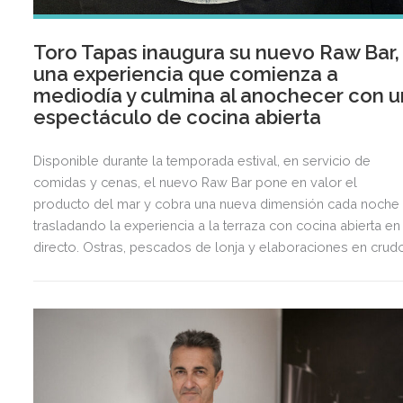
Toro Tapas inaugura su nuevo Raw Bar,
una experiencia que comienza a
mediodía y culmina al anochecer con u
espectáculo de cocina abierta
Disponible durante la temporada estival, en servicio de
comidas y cenas, el nuevo Raw Bar pone en valor el
producto del mar y cobra una nueva dimensión cada noche
trasladando la experiencia a la terraza con cocina abierta en
directo. Ostras, pescados de lonja y elaboraciones en crud
dialogan con una cuidada selección de vinos de Jerez en u
recorrido gastronómico inspirado en el Atlántico y el sur.