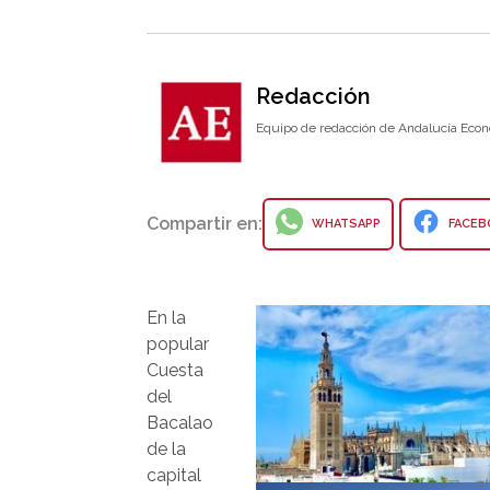
Redacción
Equipo de redacción de Andalucía Econ
Compartir en:
WHATSAPP
FACEB
En la
popular
Cuesta
del
Bacalao
de la
capital