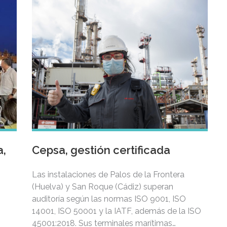
a,
Cepsa, gestión certificada
Las instalaciones de Palos de la Frontera
(Huelva) y San Roque (Cádiz) superan
auditoría según las normas ISO 9001, ISO
14001, ISO 50001 y la IATF, además de la ISO
45001:2018. Sus terminales marítimas