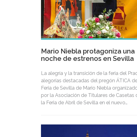
Mario Niebla protagoniza una
noche de estrenos en Sevilla
La alegría y la transición de la feria del Pr
alegorías destacadas del pregón ÁTICA de
Feria de Sevilla de Mario Niebla organizad
por la Asociación de Titulares de Casetas 
la Feria de Abril de Sevilla en el nuevo
espacio Gastronómico “El 29”, una de las
aperturas más esperadas del año