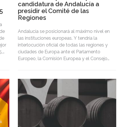
candidatura de Andalucía a
5
presidir el Comité de las
Regiones
a
 de
Andalucía se posicionará al máximo nivel en
 de
las instituciones europeas. Y tendría la
jor
interlocución oficial de todas las regiones y
5,
ciudades de Europa ante el Parlamento
Europeo, la Comisión Europea y el Consejo
de Europa.