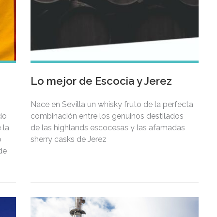
Lo mejor de Escocia y Jerez
Nace en Sevilla un whisky fruto de la perfecta
ado
combinación entre los genuinos destilados
 la
de las highlands escocesas y las afamadas
o
sherry casks de Jerez
de