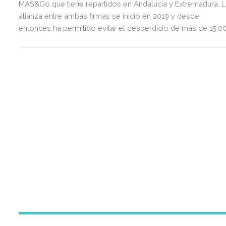
MAS&Go que tiene repartidos en Andalucía y Extremadura. L
alianza entre ambas firmas se inició en 2019 y desde
entonces ha permitido evitar el desperdicio de más de 15.0
packs de comida, que se traducen en 37 toneladas de CO2
no emitidas. La iniciativa se enmarca dentro de la Política de
RSC de la compañía y su programa Cero Impacto, por el qu
tienen como objetivo reducir el impacto de su actividad en e
entorno en el que operan.