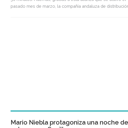
pasado mes de marzo, la compañía andaluza de distribució
ha continuado ampliando este servicio en Sevilla, donde ya
cuenta con 15 tiendas en total bajo este acuerdo con Glovo.
Mario Niebla protagoniza una noche d