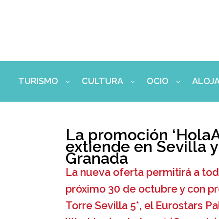
Ir
al
contenido
TURISMO
CULTURA
OCIO
ALOJ
La promoción ‘HolaA
extiende en Sevilla y
Granada
La nueva oferta permitirá a to
próximo 30 de octubre y con pr
Torre Sevilla 5*, el Eurostars Pa