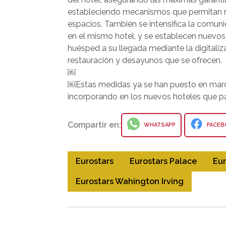
estableciendo mecanismos que permitan res
espacios. También se intensifica la comuni
en el mismo hotel, y se establecen nuevos 
huésped a su llegada mediante la digitaliza
restauración y desayunos que se ofrecen.
￼
￼Estas medidas ya se han puesto en marcha
incorporando en los nuevos hoteles que p
Compartir en:
WHATSAPP
FACEB
Eurostars
Eurostars Palace
Eur
Eurostars Wahington Irving