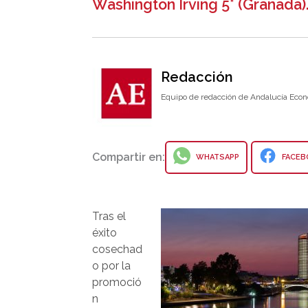
Washington Irving 5* (Granada)
Redacción
Equipo de redacción de Andalucía Econ
Compartir en:
WHATSAPP
FACEB
Tras el
éxito
cosechad
o por la
promoció
n