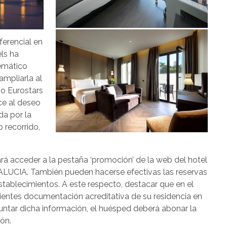
ferencial en
els ha
emático
ampliarla al
no Eurostars
ce al deseo
da por la
o recorrido,
á acceder a la pestaña ‘promoción’ de la web del hotel
LUCIA. También pueden hacerse efectivas las reservas
establecimientos. A este respecto, destacar que en el
lientes documentación acreditativa de su residencia en
tar dicha información, el huésped deberá abonar la
ón.