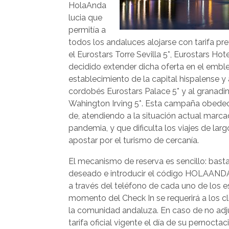
HolaAnda
lucia que
permitía a
todos los andaluces alojarse con tarifa pre
el Eurostars Torre Sevilla 5*, Eurostars Hot
decidido extender dicha oferta en el embl
establecimiento de la capital hispalense y 
cordobés Eurostars Palace 5* y al granadi
Wahington Irving 5*. Esta campaña obede
de, atendiendo a la situación actual marca
pandemia, y que dificulta los viajes de larg
apostar por el turismo de cercanía.
El mecanismo de reserva es sencillo: bastar
deseado e introducir el código HOLAANDA
a través del teléfono de cada uno de los 
momento del Check In se requerirá a los c
la comunidad andaluza. En caso de no adjun
tarifa oficial vigente el día de su pernoctaci