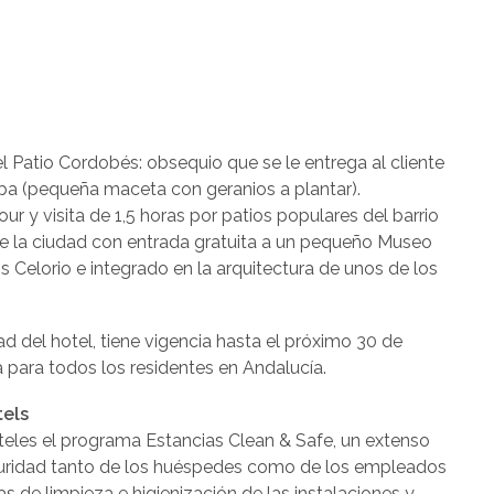
el Patio Cordobés: obsequio que se le entrega al cliente
ba (pequeña maceta con geranios a plantar).
our y visita de 1,5 horas por patios populares del barrio
 de la ciudad con entrada gratuita a un pequeño Museo
s Celorio e integrado en la arquitectura de unos de los
dad del hotel, tiene vigencia hasta el próximo 30 de
ida para todos los residentes en Andalucía.
tels
eles el programa Estancias Clean & Safe, un extenso
uridad tanto de los huéspedes como de los empleados
s de limpieza e higienización de las instalaciones y