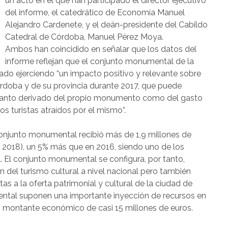
un acto en el que han participado el director ejecutivo
del informe, el catedrático de Economía Manuel
Alejandro Cardenete, y el deán-presidente del Cabildo
Catedral de Córdoba, Manuel Pérez Moya.
Ambos han coincidido en señalar que los datos del
informe reflejan que el conjunto monumental de la
do ejerciendo “un impacto positivo y relevante sobre
rdoba y de su provincia durante 2017, que puede
, tanto derivado del propio monumento como del gasto
os turistas atraídos por el mismo”.
 conjunto monumental recibió más de 1,9 millones de
, 2018), un 5% más que en 2016, siendo uno de los
 El conjunto monumental se configura, por tanto,
del turismo cultural a nivel nacional pero también
itas a la oferta patrimonial y cultural de la ciudad de
ental suponen una importante inyección de recursos en
un montante económico de casi 15 millones de euros.