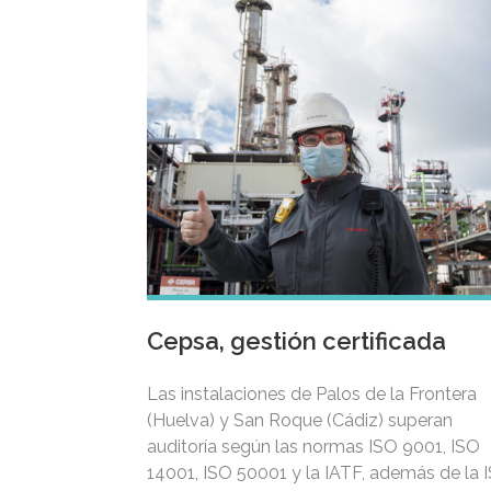
Cepsa, gestión certificada
Las instalaciones de Palos de la Frontera
(Huelva) y San Roque (Cádiz) superan
auditoría según las normas ISO 9001, ISO
14001, ISO 50001 y la IATF, además de la 