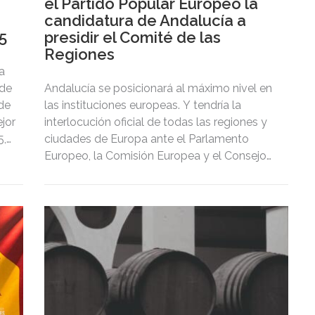
el Partido Popular Europeo la
candidatura de Andalucía a
5
presidir el Comité de las
Regiones
a
 de
Andalucía se posicionará al máximo nivel en
 de
las instituciones europeas. Y tendría la
jor
interlocución oficial de todas las regiones y
5,
ciudades de Europa ante el Parlamento
Europeo, la Comisión Europea y el Consejo
de Europa.