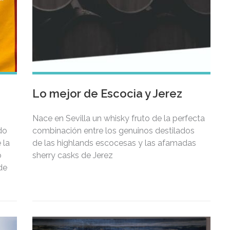
Lo mejor de Escocia y Jerez
Nace en Sevilla un whisky fruto de la perfecta
ado
combinación entre los genuinos destilados
 la
de las highlands escocesas y las afamadas
o
sherry casks de Jerez
de