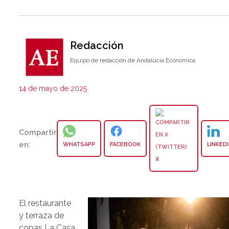
Redacción
Equipo de redacción de Andalucía Económica.
14 de mayo de 2025
Compartir
en:
WHATSAPP
FACEBOOK
LINKED
X
El restaurante
y terraza de
copas La Casa