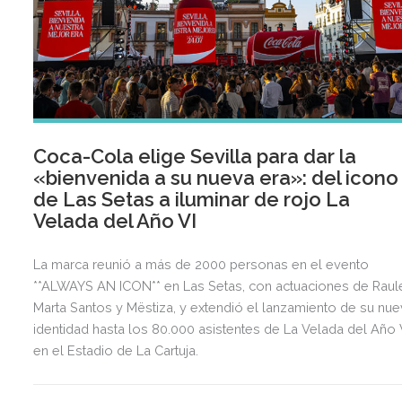
Coca-Cola elige Sevilla para dar la
«bienvenida a su nueva era»: del icono
de Las Setas a iluminar de rojo La
Velada del Año VI
La marca reunió a más de 2000 personas en el evento
**ALWAYS AN ICON** en Las Setas, con actuaciones de Raul
Marta Santos y Mëstiza, y extendió el lanzamiento de su nu
identidad hasta los 80.000 asistentes de La Velada del Año 
en el Estadio de La Cartuja.