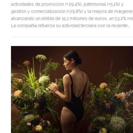
actividades de promoción (+29,4%), patrimonial (+5,1%) y
gestión y comercialización (+29,8%) y la mejora de márgene
alcanzando un ebitda de 15,1 millones de euros, un 53,2% má
La compañía refuerza su actividad terciaria con la reciente
adquisición de La Sierra Business Area en Madrid, con la qu
fortalece su presencia en el principal mercado de oficinas d
España.