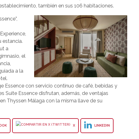
stablecimiento, también en sus 106 habitaciones.
ssence”,
 Experience,
 estancia.
ut a
gimnasio, el
ncia,
guiada a la
tel.
e Essence con servicio continuo de café, bebidas y
nes Suite Essence disfrutan, además, de ventajas
en Thyssen Málaga con la misma llave de su
OOK
X
LINKEDIN