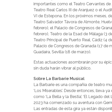
importantes como el Teatro Cervantes de A
Teatro Real Carlos III de Aranjuez o el Audi
VI de Estepona. En los próximos meses, d
Teatro Salvador Távora de Almonte, Huelv
febrero), el Palacio de Congresos de Gran
febrero), Teatro de la Esad de Málaga (3 d
Teatro Principal de Puerto Real, Cádiz (4 d
Palacio de Congresos de Granada (17 de ma
Guadaíra, Sevilla (18 de marzo).
Estas actuaciones asombrarán por su épic
sin duda harán vibrar al público.
Sobre La Barbarie Musical
La Barbarie es una compañía de teatro mus
‘Los Miserables’. Desde entonces, lleva ya
como ‘La Bella y la Bestia’, ‘El Legado del Le
2023 ha comenzado su aventura con Germina
Las entradas de esta gira ya están dispon