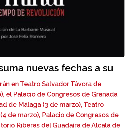
 suma nuevas fechas a su
rán en Teatro Salvador Távora de
), el Palacio de Congresos de Granada
sad de Málaga (3 de marzo), Teatro
z (4 de marzo), Palacio de Congresos de
itorio Riberas del Guadaíra de Alcalá de
.