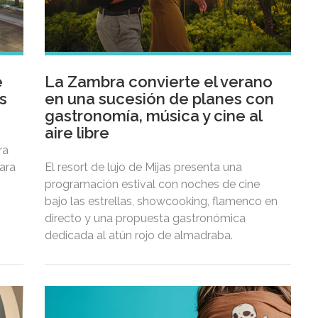
e
La Zambra convierte el verano
s
en una sucesión de planes con
gastronomía, música y cine al
aire libre
ra
ara
El resort de lujo de Mijas presenta una
programación estival con noches de cine
bajo las estrellas, showcooking, flamenco en
tar
directo y una propuesta gastronómica
dedicada al atún rojo de almadraba.