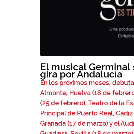
El musical Germinal
gira por Andalucía
En los próximos meses, debuta
Almonte, Huelva (18 de febrero
(25 de febrero), Teatro de la E
Principal de Puerto Real, Cádi
Granada (17 de marzo) y el Aud
Guadaíra, Sevilla (18 de marzo)