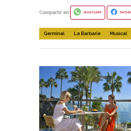
Compartir en:
WHATSAPP
FACEB
Germinal
La Barbarie
Musical