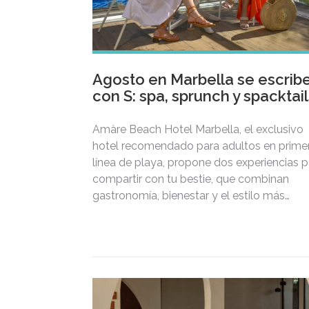
Agosto en Marbella se escrib
con S: spa, sprunch y spacktail
Amàre Beach Hotel Marbella, el exclusivo
hotel recomendado para adultos en prime
línea de playa, propone dos experiencias p
compartir con tu bestie, que combinan
gastronomía, bienestar y el estilo más
mediterráneo Sprunch y Spacktails, bienes
y gastronomía frente al Mediterráneo para
disfrutar del verano con tu bestie.