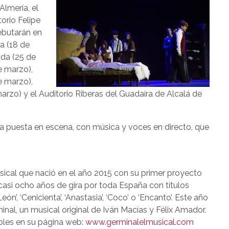
lmería, el
torio Felipe
ebutarán en
a (18 de
ada (25 de
e marzo),
e marzo),
rzo) y el Auditorio Riberas del Guadaíra de Alcalá de
a puesta en escena, con música y voces en directo, que
ical que nació en el año 2015 con su primer proyecto
 casi ocho años de gira por toda España con títulos
ón’, ‘Cenicienta’, ‘Anastasia’, ‘Coco’ o ‘Encanto’. Este año
l, un musical original de Iván Macías y Félix Amador.
ibles en su página web:
www.germinalelmusical.com