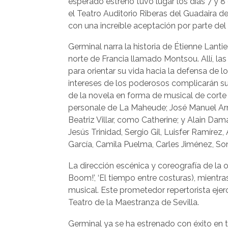
esperado estreno tuvo lugar los días 7 y 8
el Teatro Auditorio Riberas del Guadaira de 
con una increíble aceptación por parte del 
Germinal narra la historia de Étienne Lantie
norte de Francia llamado Montsou. Allí, las 
para orientar su vida hacia la defensa de 
intereses de los poderosos complicarán su m
de la novela en forma de musical de corte
personale de La Maheude; José Manuel Ar
Beatriz Villar, como Catherine; y Alain Da
Jesús Trinidad, Sergio Gil, Luisfer Ramírez
García, Camila Puelma, Carles Jiménez, Soni
La dirección escénica y coreografía de la o
Boom!’, ‘El tiempo entre costuras), mientr
musical. Este prometedor repertorista ej
Teatro de la Maestranza de Sevilla.
Germinal ya se ha estrenado con éxito en 