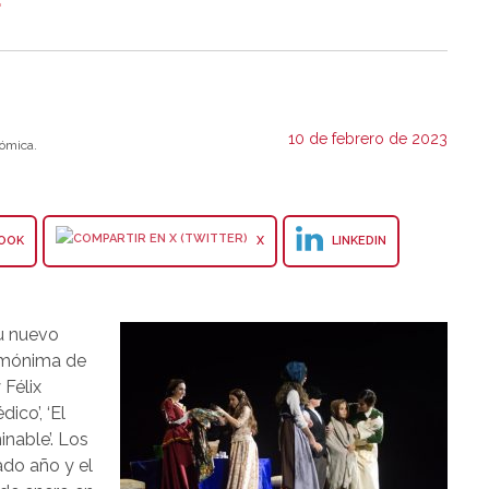
10 de febrero de 2023
ómica.
OOK
X
LINKEDIN
su nuevo
homónima de
Félix
ico’, ‘El
inable’. Los
do año y el