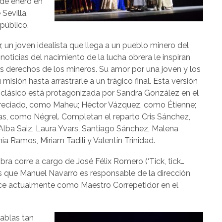
 de enero en
Sevilla,
público.
r, un joven idealista que llega a un pueblo minero del
noticias del nacimiento de la lucha obrera le inspiran
los derechos de los mineros. Su amor por una joven y los
isión hasta arrastrarle a un trágico final. Esta versión
 clásico está protagonizada por Sandra González en el
reciado, como Maheu; Héctor Vázquez, como Étienne;
mas, como Négrel. Completan el reparto Cris Sánchez,
, Alba Saiz, Laura Yvars, Santiago Sánchez, Malena
a Ramos, Miriam Tadili y Valentín Trinidad.
bra corre a cargo de José Félix Romero (‘Tick, tick…
as que Manuel Navarro es responsable de la dirección
erce actualmente como Maestro Correpetidor en el
tablas tan