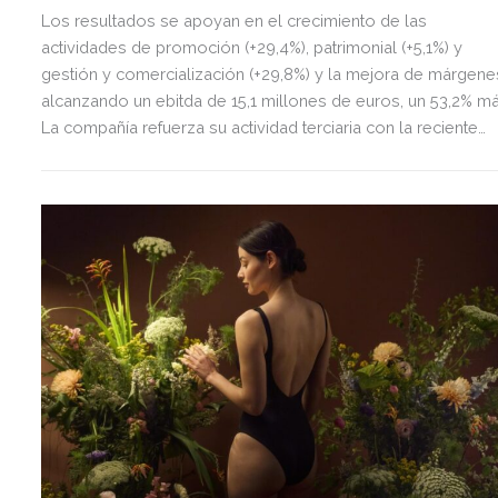
Los resultados se apoyan en el crecimiento de las
actividades de promoción (+29,4%), patrimonial (+5,1%) y
gestión y comercialización (+29,8%) y la mejora de márgene
alcanzando un ebitda de 15,1 millones de euros, un 53,2% má
La compañía refuerza su actividad terciaria con la reciente
adquisición de La Sierra Business Area en Madrid, con la qu
fortalece su presencia en el principal mercado de oficinas d
España.