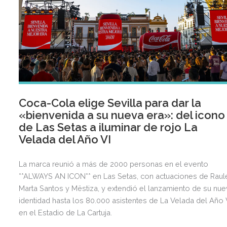
Coca-Cola elige Sevilla para dar la
«bienvenida a su nueva era»: del icono
de Las Setas a iluminar de rojo La
Velada del Año VI
La marca reunió a más de 2000 personas en el evento
**ALWAYS AN ICON** en Las Setas, con actuaciones de Raul
Marta Santos y Mëstiza, y extendió el lanzamiento de su nu
identidad hasta los 80.000 asistentes de La Velada del Año 
en el Estadio de La Cartuja.