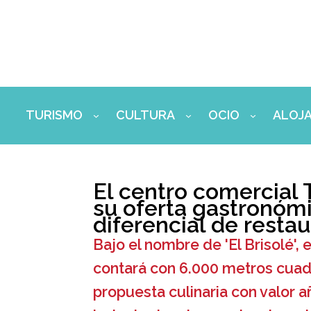
Ir
al
contenido
TURISMO
CULTURA
OCIO
ALOJ
El centro comercial T
su oferta gastronóm
diferencial de resta
Bajo el nombre de 'El Brisolé'
contará con 6.000 metros cuad
propuesta culinaria con valor 