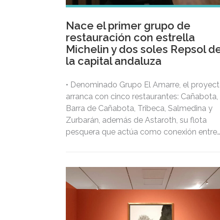
Nace el primer grupo de
restauración con estrella
Michelin y dos soles Repsol d
la capital andaluza
• Denominado Grupo El Amarre, el proyec
arranca con cinco restaurantes: Cañabota,
Barra de Cañabota, Tribeca, Salmedina y
Zurbarán, además de Astaroth, su flota
pesquera que actúa como conexión entre
ellos, aportando la materia prima y el vínc
con el sector primario.