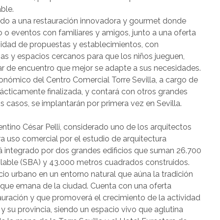
ble.
cado a una restauración innovadora y gourmet donde
 o eventos con familiares y amigos, junto a una oferta
sidad de propuestas y establecimientos, con
zas y espacios cercanos para que los niños jueguen,
ugar de encuentro que mejor se adapte a sus necesidades.
onómico del Centro Comercial Torre Sevilla, a cargo de
rácticamente finalizada, y contará con otros grandes
 casos, se implantarán por primera vez en Sevilla.
entino César Pelli, considerado uno de los arquitectos
 uso comercial por el estudio de arquitectura
á integrado por dos grandes edificios que suman 26.700
ilable (SBA) y 43.000 metros cuadrados construidos.
io urbano en un entorno natural que aúna la tradición
d que emana de la ciudad. Cuenta con una oferta
auración y que promoverá el crecimiento de la actividad
 y su provincia, siendo un espacio vivo que aglutina