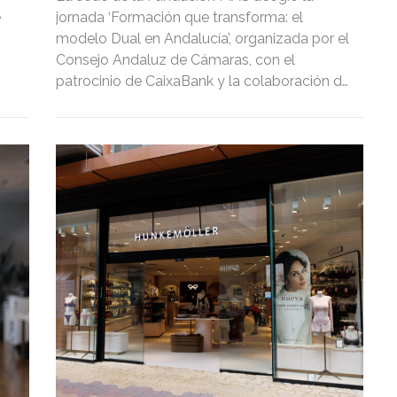
e
jornada ‘Formación que transforma: el
modelo Dual en Andalucía’, organizada por el
Consejo Andaluz de Cámaras, con el
patrocinio de CaixaBank y la colaboración de
CaixaBank Dualiza y Fundación MAS.