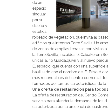
de un
espacio
singular
por su
diseño y
estética,
rodeado de vegetación, que invita al pase
edificios que integran Torre Sevilla. Un em
de zonas de amplias terrazas con vistas a 
la Torre Sevilla, incluidos el CaixaForum S
únicas al río Guadalquivir y al nuevo parq
El espacio, que cuenta con una superficie
bautizado con el nombre de ‘El Brisolé’ c
más reconocibles del centro comercial, los 
formados por lamas, característicos de la T
Una oferta de restauración para todos 
La oferta de restauración del Centro Comer
servicio para atender la demanda de los dif
caracterizada por la presencia de gastro