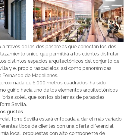
o a través de las dos pasarelas que conectan los dos
plazamiento único que permitirá a los clientes disfrutar
los distintos espacios arquitectónicos del conjunto de
evilla y el propio rascacielos, así como panorámicas
ue Fernando de Magallanes.
 aproximada de 6.000 metros cuadrados, ha sido
omo guiño hacia uno de los elementos arquitectónicos
‘brisa soleil’, que son los sistemas de parasoles
orre Sevilla.
los gustos
cial Torre Sevilla estará enfocada a dar el más variado
erentes tipos de clientes con una oferta diferencial,
nomía local, propuestas con alto componente de