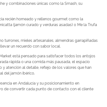
che y combinaciones únicas como la Smash, su
ccia recién horneado y rellenos gourmet como la
micatta (jamón curado y verduras asadas) o Me la Trufa
mo turrones, mieles artesanales, almendras garrapiñadas
levar un recuerdo con sabor local.
arket está pensado para satisfacer todos los antojos
 parada rápida o una comida más pausada, el espacio
y atención al detalle, reflejo de los valores que han
l del jamón ibérico.
resencia en Andalucía y su posicionamiento en
vo de convertir cada punto de contacto con el cliente