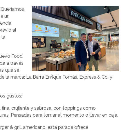
. Queríamos
se un
iencia
evio al
 la
 nuevo Food
ada a través
as que se
 la marca: La Barra Enrique Tomás, Express & Co. y
os gustos:
 fina, crujiente y sabrosa, con toppings como
uras. Pensadas para tomar al momento o llevar en caja.
rger & grill americano, esta parada ofrece