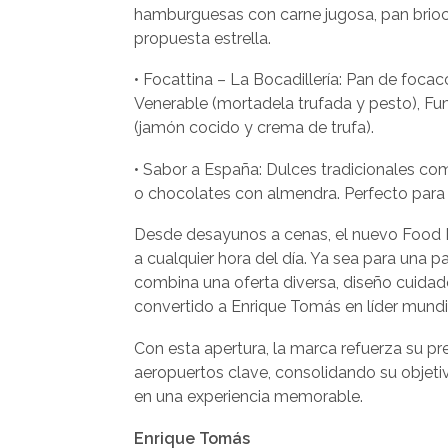
hamburguesas con carne jugosa, pan brio
propuesta estrella.
• Focattina – La Bocadillería: Pan de foca
Venerable (mortadela trufada y pesto), Fu
(jamón cocido y crema de trufa).
• Sabor a España: Dulces tradicionales co
o chocolates con almendra. Perfecto para l
Desde desayunos a cenas, el nuevo Food M
a cualquier hora del día. Ya sea para una
combina una oferta diversa, diseño cuidado 
convertido a Enrique Tomás en líder mundia
Con esta apertura, la marca refuerza su p
aeropuertos clave, consolidando su objeti
en una experiencia memorable.
Enrique Tomás