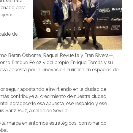
n: se trata
señado para
ajeros,
calde de
o Bertín Osborne, Raquel Revuelta y Fran Rivera—,
como Enrique Pérez y del propio Enrique Tomás y su
eva apuesta por la innovación culinaria en espacios de
r seguir apostando e invirtiendo en la ciudad de
Tomás contribuye al crecimiento de nuestra ciudad,
ntal agradecerle esa apuesta, ese respaldo y ese
 Sanz Ruiz, alcalde de Sevilla.
e la marca en entornos estratégicos, combinando
bal.