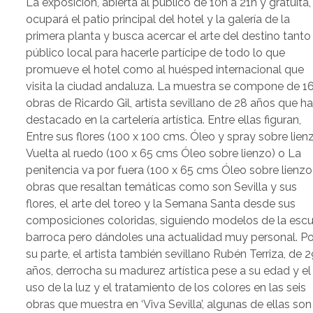
La exposición, abierta al público de 10h a 21h y gratuita,
ocupará el patio principal del hotel y la galería de la
primera planta y busca acercar el arte del destino tanto 
público local para hacerle partícipe de todo lo que
promueve el hotel como al huésped internacional que
visita la ciudad andaluza. La muestra se compone de 1
obras de Ricardo Gil, artista sevillano de 28 años que h
destacado en la cartelería artística. Entre ellas figuran,
Entre sus flores (100 x 100 cms. Óleo y spray sobre lienz
Vuelta al ruedo (100 x 65 cms Óleo sobre lienzo) o La
penitencia va por fuera (100 x 65 cms Óleo sobre lienzo)
obras que resaltan temáticas como son Sevilla y sus
flores, el arte del toreo y la Semana Santa desde sus
composiciones coloridas, siguiendo modelos de la escu
barroca pero dándoles una actualidad muy personal. Po
su parte, el artista también sevillano Rubén Terriza, de 2
años, derrocha su madurez artística pese a su edad y el
uso de la luz y el tratamiento de los colores en las seis
obras que muestra en ‘Viva Sevilla’, algunas de ellas son