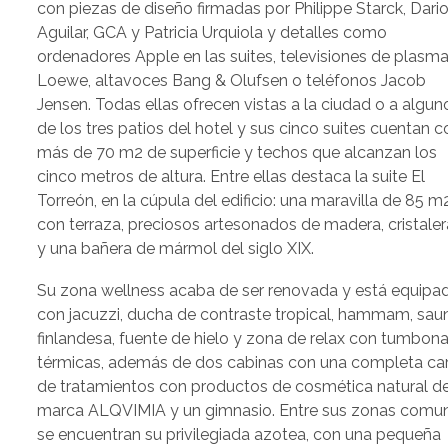
con piezas de diseño firmadas por Philippe Starck, Dari
Aguilar, GCA y Patricia Urquiola y detalles como
ordenadores Apple en las suites, televisiones de plasm
Loewe, altavoces Bang & Olufsen o teléfonos Jacob
Jensen. Todas ellas ofrecen vistas a la ciudad o a algun
de los tres patios del hotel y sus cinco suites cuentan c
más de 70 m2 de superficie y techos que alcanzan los
cinco metros de altura. Entre ellas destaca la suite El
Torreón, en la cúpula del edificio: una maravilla de 85 m
con terraza, preciosos artesonados de madera, cristale
y una bañera de mármol del siglo XIX.
Su zona wellness acaba de ser renovada y está equipa
con jacuzzi, ducha de contraste tropical, hammam, sau
finlandesa, fuente de hielo y zona de relax con tumbon
térmicas, además de dos cabinas con una completa ca
de tratamientos con productos de cosmética natural de
marca ALQVIMIA y un gimnasio. Entre sus zonas comu
se encuentran su privilegiada azotea, con una pequeña