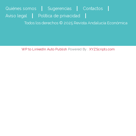
Quiénes somos
Sugerencias
Contactos
Aviso legal
Política de privacidad
Todos los derechos © 2025 Revista Andalucía Económica
WP to LinkedIn Auto Publish
Powered By :
XYZScripts.com