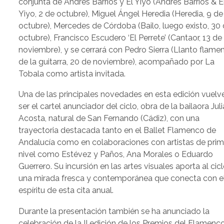
conjunta de Andrés Barrios y El Yiyo (Andrés Barrios & E
Yiyo, 2 de octubre), Miguel Ángel Heredia (Heredia, 9 de
octubre), Mercedes de Córdoba (Bailo, luego existo, 30
octubre), Francisco Escudero ‘El Perrete’ (Cantaor, 13 de
noviembre), y se cerrará con Pedro Sierra (Llanto flame
de la guitarra, 20 de noviembre), acompañado por La
Tobala como artista invitada.
Una de las principales novedades en esta edición vuelv
ser el cartel anunciador del ciclo, obra de la bailaora Juli
Acosta, natural de San Fernando (Cádiz), con una
trayectoria destacada tanto en el Ballet Flamenco de
Andalucía como en colaboraciones con artistas de prim
nivel como Estévez y Paños, Ana Morales o Eduardo
Guerrero. Su incursión en las artes visuales aporta al cic
una mirada fresca y contemporánea que conecta con e
espíritu de esta cita anual.
Durante la presentación también se ha anunciado la
celebración de la II edición de los Premios del Flamenc