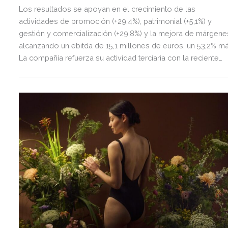
Los resultados se apoyan en el crecimiento de las
actividades de promoción (+29,4%), patrimonial (+5,1%) y
gestión y comercialización (+29,8%) y la mejora de márgene
alcanzando un ebitda de 15,1 millones de euros, un 53,2% má
La compañía refuerza su actividad terciaria con la reciente
adquisición de La Sierra Business Area en Madrid, con la qu
fortalece su presencia en el principal mercado de oficinas d
España.