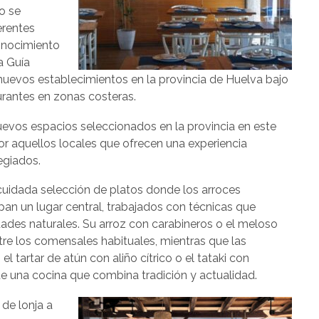
o se
erentes
conocimiento
a Guía
nuevos establecimientos en la provincia de Huelva bajo
aurantes en zonas costeras.
nuevos espacios seleccionados en la provincia en este
r aquellos locales que ofrecen una experiencia
egiados.
cuidada selección de platos donde los arroces
pan un lugar central, trabajados con técnicas que
dades naturales. Su arroz con carabineros o el meloso
tre los comensales habituales, mientras que las
tartar de atún con aliño cítrico o el tataki con
 una cocina que combina tradición y actualidad.
de lonja a