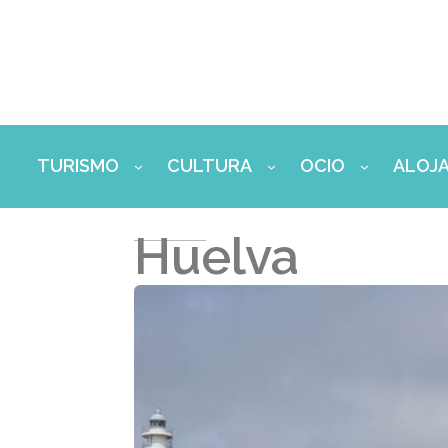
Ir
al
contenido
TURISMO
CULTURA
OCIO
ALOJ
Huelva