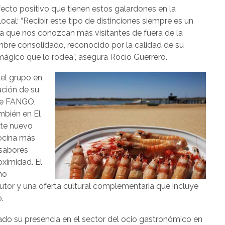
ecto positivo que tienen estos galardones en la
cal: “Recibir este tipo de distinciones siempre es un
a que nos conozcan más visitantes de fuera de la
mbre consolidado, reconocido por la calidad de su
 mágico que lo rodea”, asegura Rocío Guerrero.
del grupo en
ación de su
de FANGO,
mbién en El
ste nuevo
ocina más
 sabores
oximidad. El
ño
 autor y una oferta cultural complementaria que incluye
.
ado su presencia en el sector del ocio gastronómico en