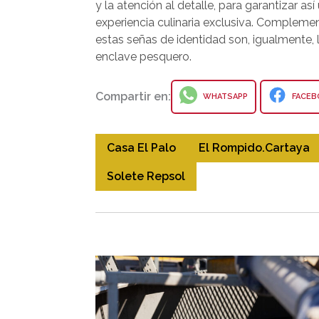
y la atención al detalle, para garantizar así
experiencia culinaria exclusiva. Compleme
estas señas de identidad son, igualmente,
enclave pesquero.
Compartir en:
WHATSAPP
FACEB
Casa El Palo
El Rompido.Cartaya
Solete Repsol