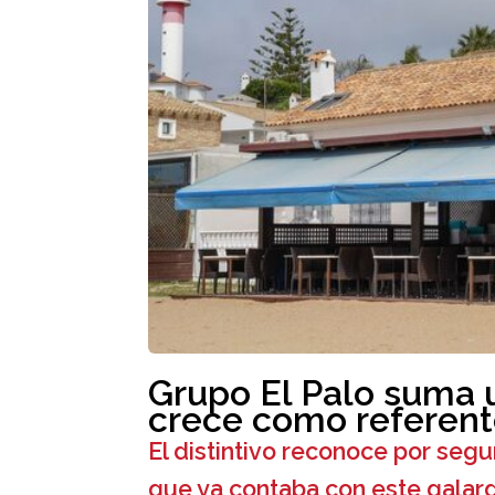
Grupo El Palo suma u
crece como referent
El distintivo reconoce por segu
que ya contaba con este galard