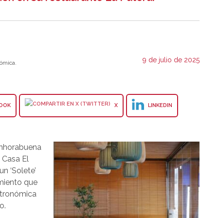
9 de julio de 2025
ómica.
OOK
X
LINKEDIN
 enhorabuena
e Casa El
un ‘Solete’
imiento que
stronómica
o.