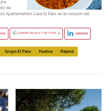
 una
nto de
 los Apartamentos Casa El Palo, en el corazón del
OOK
X
LINKEDIN
Grupo El Palo
Huelva
Repsol